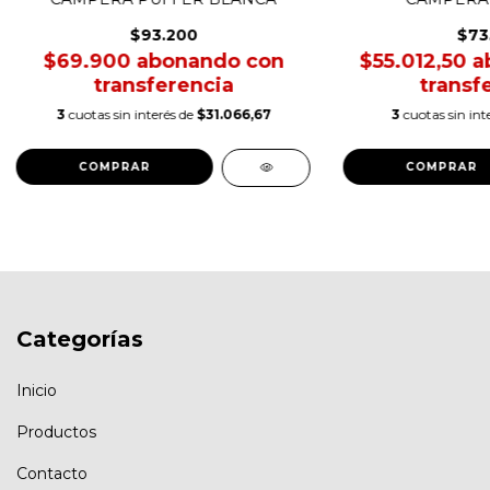
$93.200
$73
$69.900
$55.012,50
3
cuotas sin interés de
$31.066,67
3
cuotas sin int
COMPRAR
COMPRAR
Categorías
Inicio
Productos
Contacto