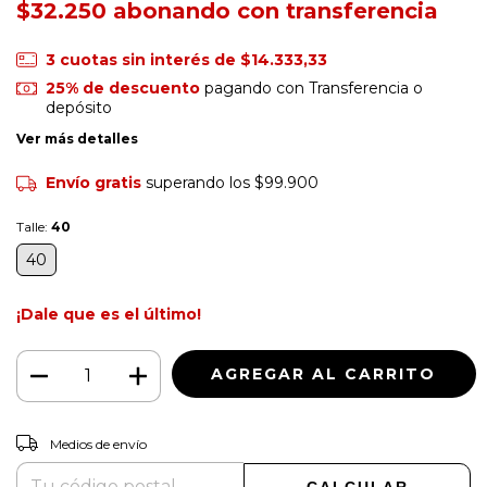
$32.250
3
cuotas sin interés de
$14.333,33
25% de descuento
pagando con Transferencia o
depósito
Ver más detalles
Envío gratis
superando los
$99.900
Talle:
40
40
¡Dale que es el último!
CAMBIAR CP
Entregas para el CP:
Medios de envío
CALCULAR